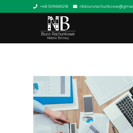
+48 509669218
nbbiurorachunkowe@gmai