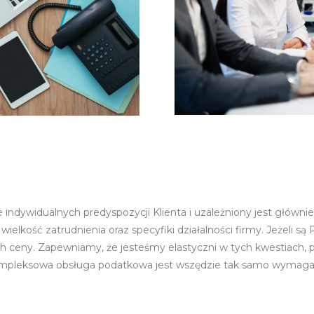
indywidualnych predyspozycji Klienta i uzależniony jest głównie 
wielkość zatrudnienia oraz specyfiki działalności firmy. Jeżeli 
ch ceny. Zapewniamy, że jesteśmy elastyczni w tych kwestiach, 
kompleksowa obsługa podatkowa jest wszędzie tak samo wymagan