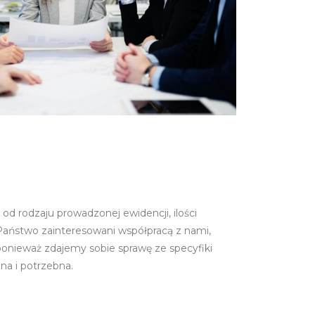
od rodzaju prowadzonej ewidencji, ilości
są Państwo zainteresowani współpracą z nami,
ponieważ zdajemy sobie sprawę ze specyfiki
a i potrzebna.