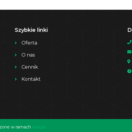
Szybkie linki
D
Oferta
O nas
Cennik
Kontakt
orzone w ramach
atwi.pl