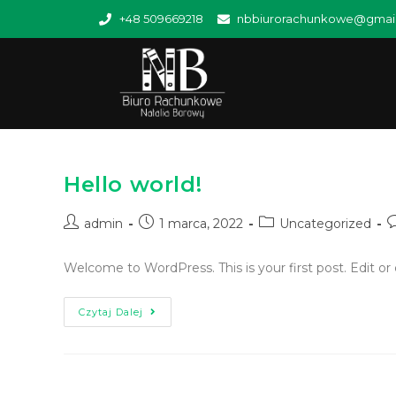
+48 509669218
nbbiurorachunkowe@gmai
Hello world!
admin
1 marca, 2022
Uncategorized
Welcome to WordPress. This is your first post. Edit or d
Czytaj Dalej