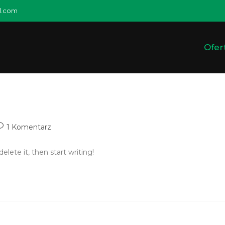
l.com
Ofer
1 Komentarz
elete it, then start writing!